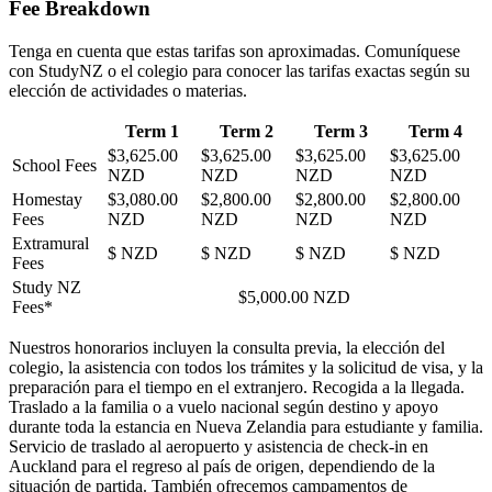
Fee Breakdown
Tenga en cuenta que estas tarifas son aproximadas. Comuníquese
con StudyNZ o el colegio para conocer las tarifas exactas según su
elección de actividades o materias.
Term 1
Term 2
Term 3
Term 4
$3,625.00
$3,625.00
$3,625.00
$3,625.00
School Fees
NZD
NZD
NZD
NZD
Homestay
$3,080.00
$2,800.00
$2,800.00
$2,800.00
Fees
NZD
NZD
NZD
NZD
Extramural
$ NZD
$ NZD
$ NZD
$ NZD
Fees
Study NZ
$5,000.00 NZD
Fees*
Nuestros honorarios incluyen la consulta previa, la elección del
colegio, la asistencia con todos los trámites y la solicitud de visa, y la
preparación para el tiempo en el extranjero. Recogida a la llegada.
Traslado a la familia o a vuelo nacional según destino y apoyo
durante toda la estancia en Nueva Zelandia para estudiante y familia.
Servicio de traslado al aeropuerto y asistencia de check-in en
Auckland para el regreso al país de origen, dependiendo de la
situación de partida. También ofrecemos campamentos de