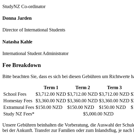
StudyNZ Co-ordinator
Donna Jarden
Director of International Students
Natasha Kahle
International Student Administrator
Fee Breakdown
Bitte beachten Sie, dass es sich bei diesen Gebühren um Richtwerte 
Term 1
Term 2
Term 3
School Fees
$3,712.00 NZD
$3,712.00 NZD
$3,712.00 NZD
$
Homestay Fees
$3,360.00 NZD
$3,360.00 NZD
$3,360.00 NZD
$
Extramural Fees
$150.00 NZD
$150.00 NZD
$150.00 NZD
$
Study NZ Fees*
$5,000.00 NZD
Unsere Gebühren beinhalten die Vorberatung, die Auswahl der Schule
bei der Ankunft. Transfer zur Familien oder zum Inlandsflug, je nac