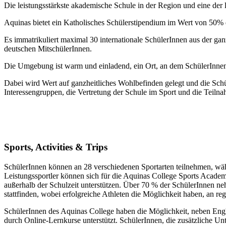
Die leistungsstärkste akademische Schule in der Region und eine der 
Aquinas bietet ein Katholisches Schülerstipendium im Wert von 50%
Es immatrikuliert maximal 30 internationale SchülerInnen aus der gan
deutschen MitschülerInnen.
Die Umgebung ist warm und einladend, ein Ort, an dem SchülerInnen un
Dabei wird Wert auf ganzheitliches Wohlbefinden gelegt und die Schül
Interessengruppen, die Vertretung der Schule im Sport und die Teilna
Sports, Activities & Trips
SchülerInnen können an 28 verschiedenen Sportarten teilnehmen, wäh
Leistungssportler können sich für die Aquinas College Sports Academ
außerhalb der Schulzeit unterstützen. Über 70 % der SchülerInnen ne
stattfinden, wobei erfolgreiche Athleten die Möglichkeit haben, an r
SchülerInnen des Aquinas College haben die Möglichkeit, neben Engl
durch Online-Lernkurse unterstützt. SchülerInnen, die zusätzliche Un