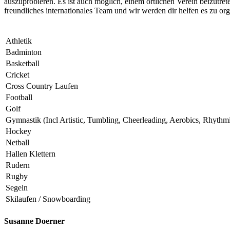
auszuprobieren. Es ist auch möglich, einem örtlichen Verein beizutret
freundliches internationales Team und wir werden dir helfen es zu org
Athletik
Badminton
Basketball
Cricket
Cross Country Laufen
Football
Golf
Gymnastik (Incl Artistic, Tumbling, Cheerleading, Aerobics, Rhythm
Hockey
Netball
Hallen Klettern
Rudern
Rugby
Segeln
Skilaufen / Snowboarding
Susanne Doerner