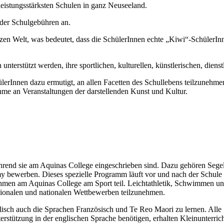
leistungsstärksten Schulen in ganz Neuseeland.
 der Schulgebühren an.
zen Welt, was bedeutet, dass die SchülerInnen echte „Kiwi“-SchülerInn
terstützt werden, ihre sportlichen, kulturellen, künstlerischen, diens
erInnen dazu ermutigt, an allen Facetten des Schullebens teilzunehmen
hme an Veranstaltungen der darstellenden Kunst und Kultur.
rend sie am Aquinas College eingeschrieben sind. Dazu gehören Segel
y bewerben. Dieses spezielle Programm läuft vor und nach der Schule 
hmen am Aquinas College am Sport teil. Leichtathletik, Schwimmen und 
egionalen und nationalen Wettbewerben teilzunehmen.
isch auch die Sprachen Französisch und Te Reo Maori zu lernen. Alle
terstützung in der englischen Sprache benötigen, erhalten Kleinunterr